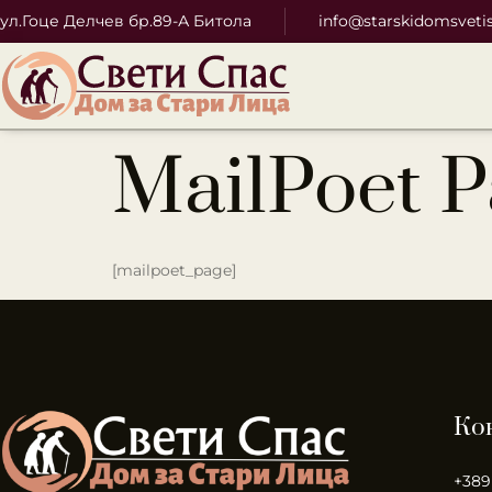
ул.Гоце Делчев бр.89-А Битола
info@starskidomsveti
MailPoet P
[mailpoet_page]
Ко
+389