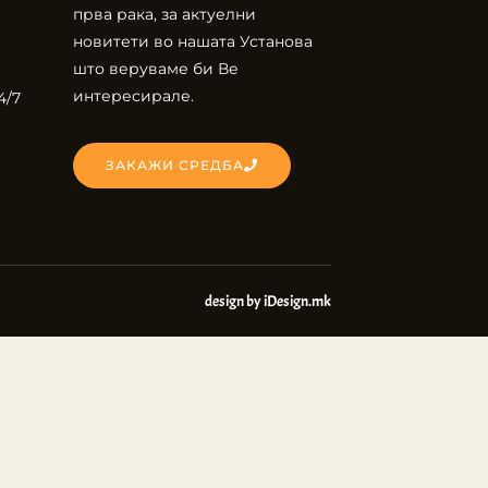
прва рака, за актуелни
новитети во нашата Установа
што веруваме би Ве
интересирале.
4/7
ЗАКАЖИ СРЕДБА
design by iDesign.mk