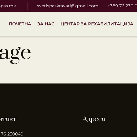
spas.mk
svetispaskravari@gmail.com
+389 76 230 
ПОЧЕТНА
ЗА НАС
ЦЕНТАР ЗА РЕХАБИЛИТАЦИЈА
age
нтакт
Адреса
 76 230040