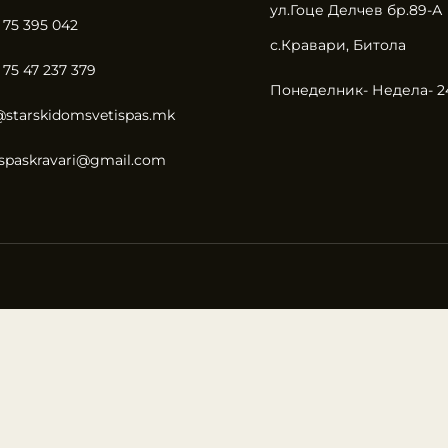
ул.Гоце Делчев бр.89-А
 75 395 042
с.Кравари, Битола
 75 47 237 379
Понеделник- Недела- 2
@starskidomsvetispas.mk
ispaskravari@gmail.com